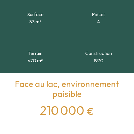
Surface
Pièces
83
m²
4
Terrain
Construction
470
m²
1970
Face au lac, environnement
paisible
210 000
€