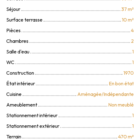
Séjour
37
m²
Surface terrasse
10
m²
Pièces
4
Chambres
2
Salle d'eau
1
WC
1
Construction
1970
État intérieur
En bon état
Cuisine
Aménagée/Indépendante
Ameublement
Non meublé
Stationnement intérieur
1
Stationnement extérieur
1
Terrain
470
m²