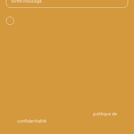
Votre message
J'accepte le traitement de mes données personnelles
conformément au RGPD. Si vous ne souhaitez pas
faire l'objet de prospection commerciale par voie
téléphonique, vous pouvez vous inscrire gratuitement
sur la liste d'opposition au démarchage téléphonique,
prévu par l'article L223-1 du code de la
consommation, sur le site Internet
www.bloctel.gouv.fr ou par courrier adressé à :
Société Worldline, Service Bloctel, CS 61311, 41013
BLOIS CEDEX.
Pour en savoir plus sur le traitement de vos données
personnelles, veuillez consulter notre
politique de
confidentialité
.