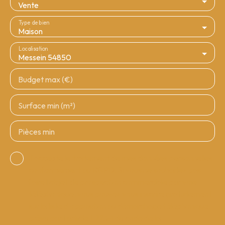
Vente
Type de bien
Maison
Localisation
Messein 54850
Budget max (€)
Surface min (m²)
Pièces min
J'accepte le traitement de mes données personnelles
conformément au RGPD. Si vous ne souhaitez pas
faire l'objet de prospection commerciale par voie
téléphonique, vous pouvez vous inscrire gratuitement
sur la liste d'opposition au démarchage téléphonique,
prévu par l'article L223-1 du code de la