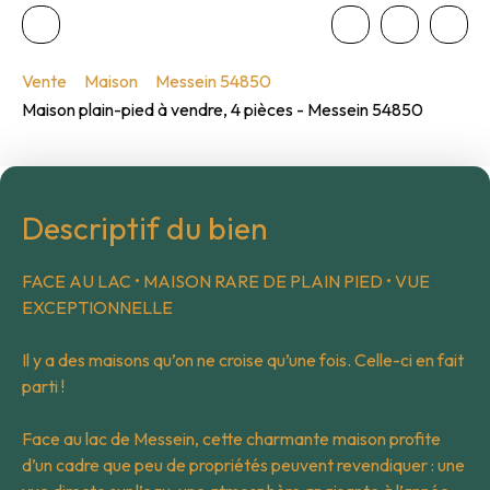
Vente
Maison
Messein 54850
Maison plain-pied à vendre, 4 pièces - Messein 54850
Descriptif du bien
FACE AU LAC • MAISON RARE DE PLAIN PIED • VUE
EXCEPTIONNELLE
Il y a des maisons qu’on ne croise qu’une fois. Celle-ci en fait
parti !
Face au lac de Messein, cette charmante maison profite
d’un cadre que peu de propriétés peuvent revendiquer : une