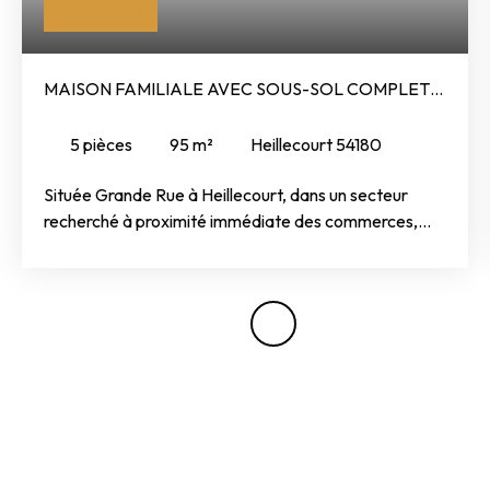
185 000
€
MAISON FAMILIALE AVEC SOUS-SOL COMPLET
ET FORT POTENTIEL
5
pièces
95
m²
Heillecourt 54180
Située Grande Rue à Heillecourt, dans un secteur
recherché à proximité immédiate des commerces,
des écoles et des principaux axes, cette maison
mitoyenne d'un côté de 95 m² habitables offre un
cadre de vie agréable et de nombreuses possibilités
d'évolution. Traversante et baignée de lumière, elle se
compose d'une entrée, d'un salon-séjour convivial,
d'une cuisine indépendante, de quatre chambres,
d'une salle de bains ainsi que d'un WC. Vous
bénéficierez également d'un sous-sol complet
comprenant un garage, des espaces de stockage et
des possibilités d'aménagement. Un stationnement