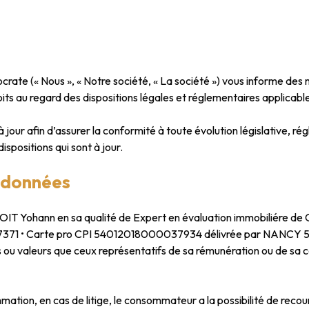
crate (« Nous », « Notre société, « La société ») vous informe des m
its au regard des dispositions légales et réglementaires applicable
jour afin d’assurer la conformité à toute évolution législative, ré
ispositions qui sont à jour.
 données
IT Yohann en sa qualité de Expert en évaluation immobiliére de 
71 • Carte pro CPI 54012018000037934 délivrée par NANCY 53
ets ou valeurs que ceux représentatifs de sa rémunération ou de sa
mation, en cas de litige, le consommateur a la possibilité de rec