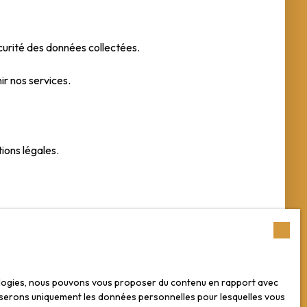
écurité des données collectées.
ir nos services.
ions légales.
les données personnelles sont traitées par la société
ession de leurs données personnelles en
itement sur la liste d'opposition au démarchage
nologies, nous pouvons vous proposer du contenu en rapport avec
ier adressé à Société Worldline, Service Bloctel, CS
utiliserons uniquement les données personnelles pour lesquelles vous