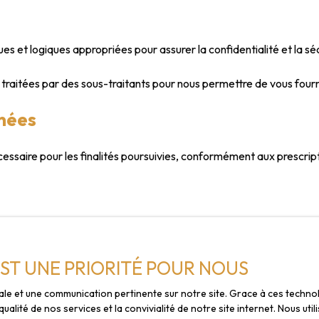
ues et logiques appropriées pour assurer la confidentialité et la s
traitées par des sous-traitants pour nous permettre de vous fourn
nées
saire pour les finalités poursuivies, conformément aux prescript
 Informatique et libertés du 6 janvier 1978, les internautes dont 
t le droit de demander la rectification, la mise à jour et la suppr
EST UNE PRIORITÉ POUR NOUS
ommerciale par voie téléphonique, vous pouvez vous inscrire gratu
imale et une communication pertinente sur notre site. Grace à ces tech
consommation, sur le site Internet
www.bloctel.gouv.fr
ou par courr
qualité de nos services et la convivialité de notre site internet. Nous 