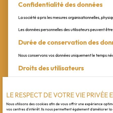
Confidentialité des données
La société a pris les mesures organisationnelles, physiq
Les données personnelles des utilisateurs peuvent être 
Durée de conservation des don
Nous conservons vos données uniquement le temps néces
Droits des utilisateurs
Conformément à la réglementation européenne et à la loi
Cabinet Socrate ont le droit d’accéder à leurs données e
LE RESPECT DE VOTRE VIE PRIVÉE 
Si vous ne souhaitez pas faire l'objet de prospection c
Nous utilisons des cookies afin de vous offrir une expérience opt
téléphonique, prévu par l'article L223-1 du code de la 
vos centres d'intérêt. Ils nous permettent également d'améliorer la 
61311, 41013 BLOIS CEDEX.