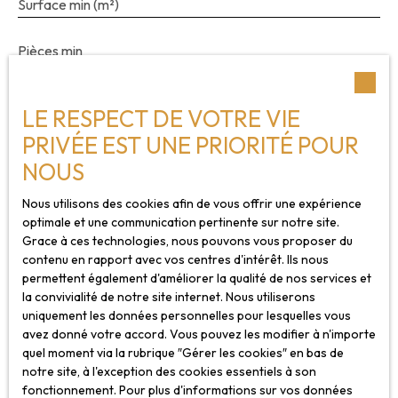
Surface min (m²)
dans la transaction — complètent l’ensemble avec
sérieux. Un appartement dans lequel on s’installe
sereinement, sans liste de travaux ! Contactez Léa
Pièces min
ETRE au 06. 48. 43. 83. 67 ( RSAC Nancy 848 597
530 ).
J'accepte le traitement de mes données personnelles
LE RESPECT DE VOTRE VIE
conformément au RGPD. Si vous ne souhaitez pas
faire l'objet de prospection commerciale par voie
PRIVÉE EST UNE PRIORITÉ POUR
téléphonique, vous pouvez vous inscrire gratuitement
NOUS
sur la liste d'opposition au démarchage téléphonique,
prévu par l'article L223-1 du code de la
Nous utilisons des cookies afin de vous offrir une expérience
consommation, sur le site Internet
optimale et une communication pertinente sur notre site.
www.bloctel.gouv.fr ou par courrier adressé à :
Grace à ces technologies, nous pouvons vous proposer du
contenu en rapport avec vos centres d'intérêt. Ils nous
permettent également d'améliorer la qualité de nos services et
Société Worldline, Service Bloctel, CS 61311, 41013
la convivialité de notre site internet. Nous utiliserons
BLOIS CEDEX.
uniquement les données personnelles pour lesquelles vous
avez donné votre accord. Vous pouvez les modifier à n'importe
Pour en savoir plus sur le traitement de vos données
quel moment via la rubrique ″Gérer les cookies″ en bas de
personnelles, veuillez consulter notre
politique de
notre site, à l'exception des cookies essentiels à son
confidentialité
.
fonctionnement. Pour plus d'informations sur vos données