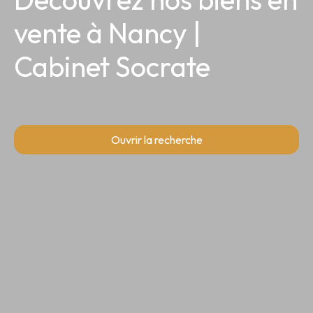
vente à Nancy |
Cabinet Socrate
Ouvrir la recherche
Type d'offre
Vente
Type de bien
Appartement
Localisation
Villers-lès-Nancy (54600)
Budget max (€)