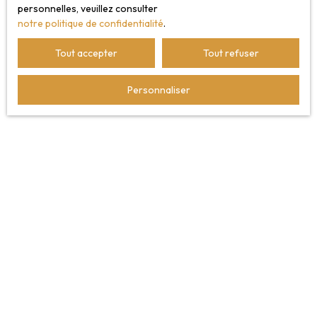
personnelles, veuillez consulter
notre politique de confidentialité
.
Recevoir des annonces
Tout accepter
Tout refuser
Personnaliser
JE RECHERCHE UN BIEN
Vente maison Nancy (54000)
Vente appartement Nancy (54000)
Vente maison Fléville-devant-Nancy (54710)
Vente appartement Laxou (54520)
Vente maison Mirecourt (88500)