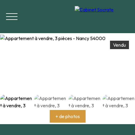
Menu
Vendu
Estimation
+ de photos