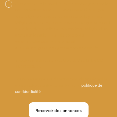
J'accepte le traitement de mes données personnelles
conformément au RGPD. Si vous ne souhaitez pas
faire l'objet de prospection commerciale par voie
téléphonique, vous pouvez vous inscrire gratuitement
sur la liste d'opposition au démarchage téléphonique,
prévu par l'article L223-1 du code de la
consommation, sur le site Internet
www.bloctel.gouv.fr ou par courrier adressé à :
Société Worldline, Service Bloctel, CS 61311, 41013
BLOIS CEDEX.
Pour en savoir plus sur le traitement de vos données
personnelles, veuillez consulter notre
politique de
confidentialité
.
Recevoir des annonces