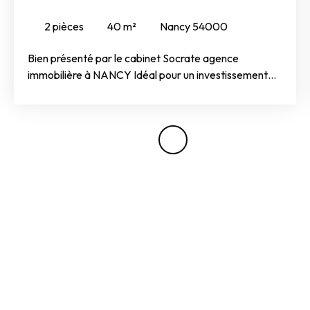
54000
2
pièces
40
m²
Nancy 54000
Bien présenté par le cabinet Socrate agence
immobilière à NANCY Idéal pour un investissement
locatif, cet appartement vendu loué est situé avenue
Sainte-Anne à Laxou, dans un secteur
particulièrement recherché, à seulement 10 minutes à
pied de la gare de Nancy et à proximité immédiate
des facultés, des commerces et des transports.
Entièrement rénové récemment, il prend place au
premier étage d’une petite copropriété de six
appartements, parfaitement entretenue et
bénéficiant de faibles charges. L’appartement se
compose d’une entrée, d’un agréable salon-séjour,
d’une cuisine indépendante, d’une chambre et d’une
salle d’eau avec WC.