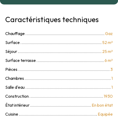
Caractéristiques techniques
Chauffage
Gaz
Surface
52
m²
Séjour
25
m²
Surface terrasse
6
m²
Pièces
3
Chambres
1
Salle d'eau
1
Construction
1930
État intérieur
En bon état
Cuisine
Equipée