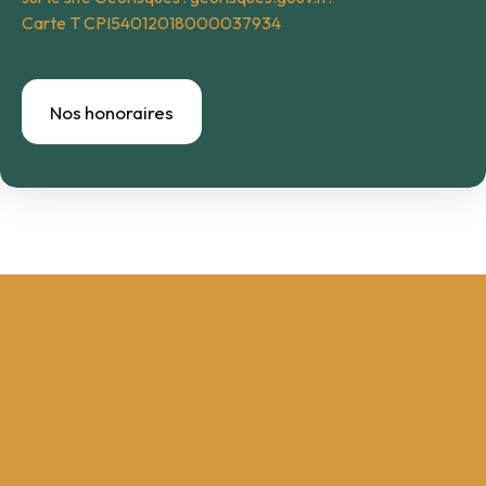
Carte T CPI54012018000037934
Nos honoraires