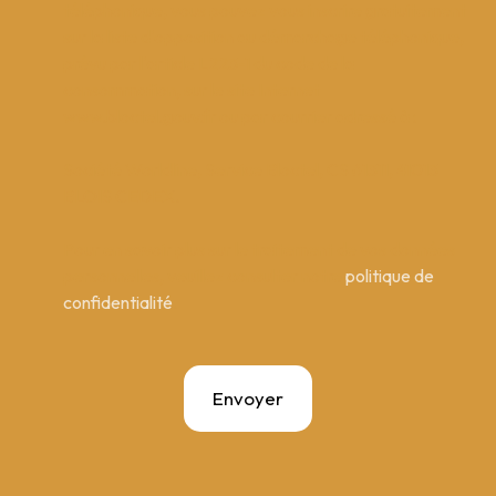
téléphonique, vous pouvez vous inscrire gratuitement
sur la liste d'opposition au démarchage téléphonique,
prévu par l'article L223-1 du code de la
consommation, sur le site Internet
www.bloctel.gouv.fr ou par courrier adressé à :
Société Worldline, Service Bloctel, CS 61311, 41013
BLOIS CEDEX.
Pour en savoir plus sur le traitement de vos données
personnelles, veuillez consulter notre
politique de
confidentialité
.
Envoyer