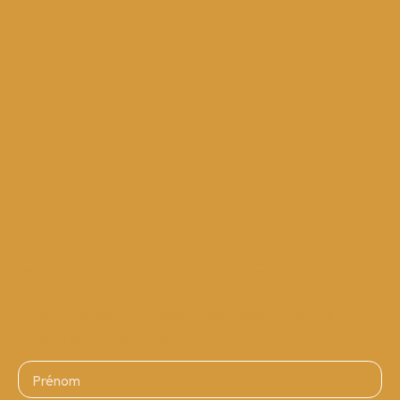
Ce bien
vous intéresse ?
Merci de remplir le formulaire, nous reviendrons vers vous
dans les plus brefs délais.
Prénom