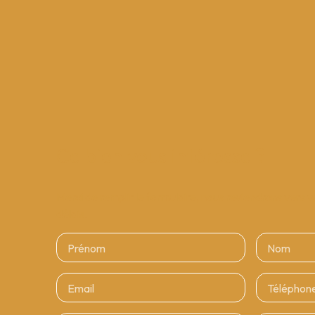
Ce bien
vous intéresse ?
Merci de remplir le formulaire, nous reviendrons vers v
délais.
Prénom
Nom
Email
Téléphon