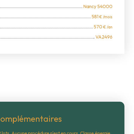
Nancy 54000
581
€ /mois
570
€ /an
VA2496
complémentaires
 lots. Aucune procédure n'est en cours. Classe énergie