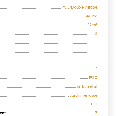
PVC/Double vitrage
40
m²
27
m²
2
1
1
1
1
1920
En bon état
Jardin, terrasse
Oui
ent
3