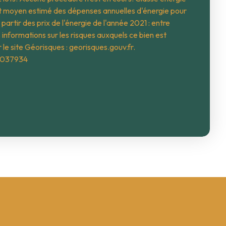
t moyen estimé des dépenses annuelles d'énergie pour
partir des prix de l'énergie de l'année 2021 : entre
nformations sur les risques auxquels ce bien est
 le site Géorisques : georisques.gouv.fr.
0037934