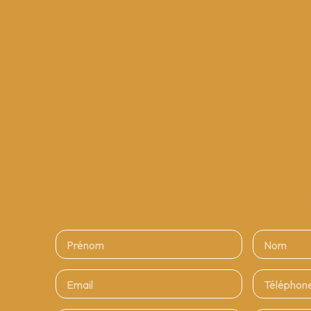
Ce bien
vous intéresse ?
Merci de remplir le formulaire, nous reviendrons vers v
délais.
Prénom
Nom
Email
Téléphon