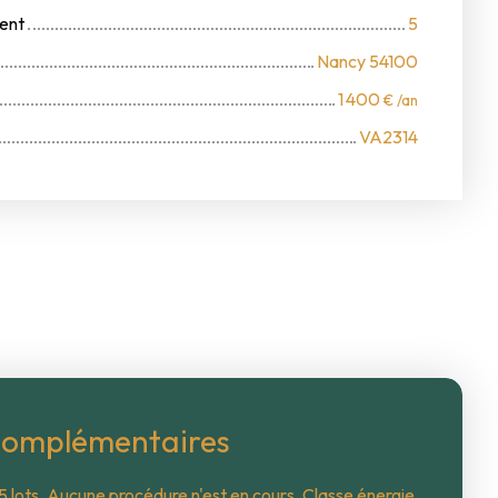
ent
5
Nancy 54100
1 400
€ /an
VA2314
complémentaires
 lots. Aucune procédure n'est en cours. Classe énergie