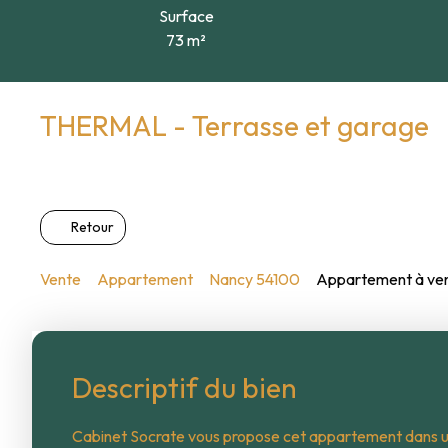
Surface
73
m²
THERMAL - Terrasse et garage
Retour
Vente
Appartement
Nancy 54100
Appartement à ven
Descriptif du bien
Cabinet Socrate vous propose cet appartement dans un