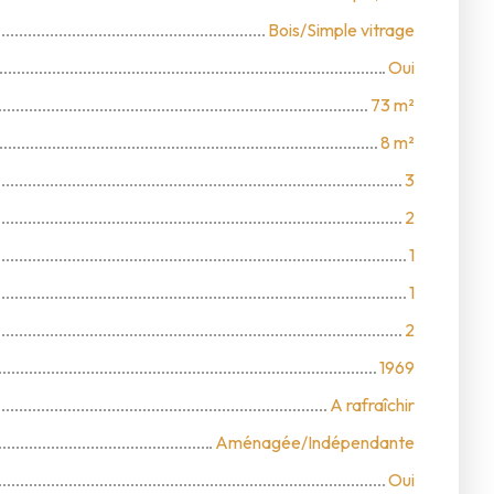
Bois/Simple vitrage
Oui
73
m²
8
m²
3
2
1
1
2
1969
A rafraîchir
Aménagée/Indépendante
Oui