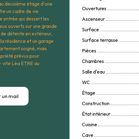
 au deuxième étage d'une
Ouvertures
fre un cadre de vie
e entrée qui dessert les
Ascenseur
deux ouverts sur une grande
Surface
s de détente en extérieur,
Surface terrasse
 la résidence et un garage
partement soigné, mais
Pièces
opriété prévus pour
Chambres
z- vite Léa ETRE au
Salle d'eau
WC
Étage
 un mail
Construction
État intérieur
Cuisine
Cave