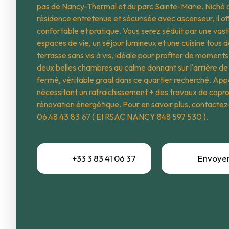
pas de Nancy-Thermal et du parc Sainte-Marie. Niché
résidence entretenue et sécurisée avec ascenseur, il of
confortable et pratique. Vous serez séduit par une vast
espaces de vie, un séjour lumineux et une cuisine tous 
terrasse sans vis à vis, idéale pour profiter de moment
deux belles chambres au calme donnant sur l'arrière de
fermé, véritable graal dans ce quartier recherché. Ap
nécessitant un rafraichissement + des travaux de copr
rénovation énergétique. Pour en savoir plus, contacte
06.48.43.83.67 ( EI RSAC NANCY 848 597 530 ).
+33 3 83 41 06 37
Envoyer